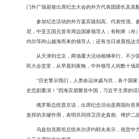
门外广场迎接出席纪念大会的外方代表团团长及其
参加纪念活动的外方嘉宾级别高、代表性强、
尼，中亚五国元首等周边国家领导人；有刚果（布
内尔等跨山越海而来的领导人；还有当日凌晨抵达
从天津到北京，两场重大活动相继举行。不少国
民大会堂里，从早晨到夜晚，中外领导人间数十场
“历史警示我们，人类命运休戚与共，各个国
史悲剧重演！”四海宾朋聚首中国，习近平主席的话
俄罗斯总统普京说，出席纪念活动是两国向世
发挥的关键作用，表明共同捍卫历史真相、维护二
乌兹别克斯坦总统米尔济约耶夫表示，祝贺中