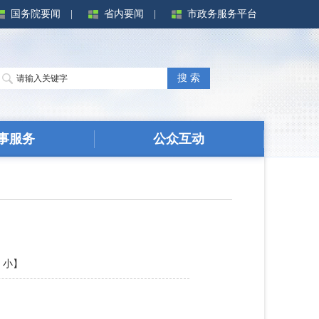
国务院要闻
|
省内要闻
|
市政务服务平台
搜 索
事服务
公众互动
小
】