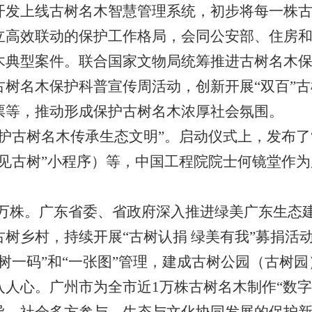
开发上线古树名木智慧管理系统，初步将每一株
立高效联动的保护工作格局，会同公安部、住房和
木典型案件。联合国家文物局统筹推进古树名木
古树名木保护科普宣传周活动，创新开展“双百”
票等，推动形成保护古树名木浓厚社会氛围。
古树名木传承生态文明”。启动仪式上，发布了“
遇见古树”小程序）等，中国工程院院士何镜堂作
万株。广东省委、省政府深入推进绿美广东生态
树乡村，持续开展“古树认捐 绿美有我”募捐活
一码”和“一张图”管理，建成古树公园（古树园）
人心。广州市为全市近1万株古树名木制作“数字