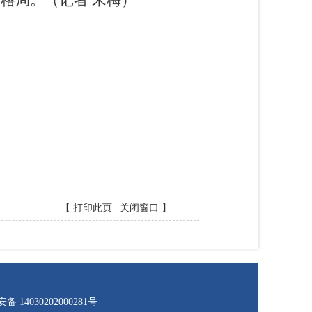
新格局。
（记者 宋梅）
【
打印此页
|
关闭窗口
】
 14030202000281号