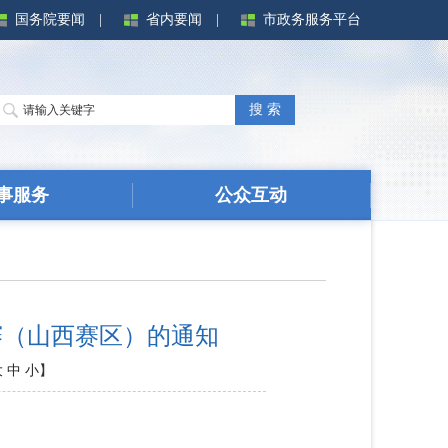
国务院要闻
|
省内要闻
|
市政务服务平台
搜 索
事服务
公众互动
赛（山西赛区）的通知
大
中
小
】