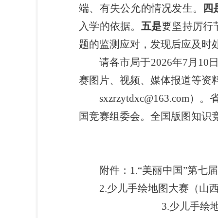
端、有失公允的情况发生。
四
入学的依据。
五是
要坚持厉行
题的监测应对，发现后应及时
请各市局于2026年7月1
赛图片、视频、媒体报道等资
sxzrzytdxc@163
国竞赛组委会。全国版图知识
附件：1.“美丽中国”第
2.少儿手绘地图大赛（山
3.少儿手