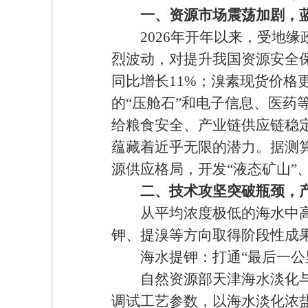
一、资源市场震荡加剧，
2026年开年以来，受地缘
烈波动，对提升我国资源安全保
同比增长11%；溴素现货价格更
的“压舱石”和电子信息、医药
给粮食安全、产业链供应链稳
蕴藏着近乎无限的潜力。据测算
源供应格局，开发“液态矿山”
二、技术攻坚突破瓶颈，
从平均浓度极低的海水中高效
钾、提溴等方向取得阶段性成
海水提钾：打通“最后一公里
自然资源部天津海水淡化与综
调试工艺参数，以海水淡化浓