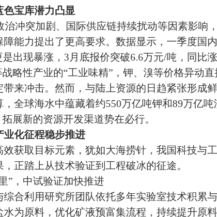
蓝色宝库潜力凸显
政治冲突加剧、国际供应链持续扰动等因素影响
障能力提出了更高要求。数据显示，一季度国内氯
是出现暴涨，3月底报价突破6.6万元/吨，同比涨
等战略性产业的“工业味精”，钾、溴等价格异动
定带来冲击。然而，与陆上资源的日趋紧张形成
，全球海水中蕴藏着约550万亿吨钾和89万亿
、拓展新的资源开发渠道势在必行。
产业化征程稳步推进
获取目标元素，犹如大海捞针，我国科技与工
果，正踏上从技术验证到工程破冰的征途。
”，中试验证加快推进
合利用研究所团队依托多年实验室技术积累与
盐水为原料，优化矿液预富集流程，持续提升原