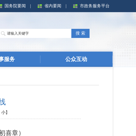
国务院要闻
|
省内要闻
|
市政务服务平台
搜 索
事服务
公众互动
线
小
】
初喜章）