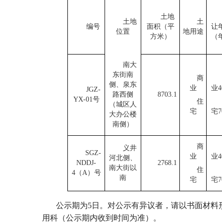
土地
土地
土
编号
面积（平
让
位置
地用途
方米）
（
南大
东街南
商
侧、泉东
业
业
4
J
GZ-
路西侧
8703.1
YX
-0
1
号
住
（城区人
宅
宅
大办公楼
南侧）
商
义井
S
GZ-
业
业
4
河北侧、
NDDJ
-
2768.1
南大街以
住
4（A）
号
南
宅
宅
公示期为
5
日
。对公示有异议者，请以书面材料
用
科（公示期内收到时间为准）。