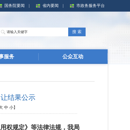
国务院要闻
|
省内要闻
|
市政务服务平台
搜 索
事服务
公众互动
牌出让结果公示
大
中
小
】
使用权规定》等法律法规，我局