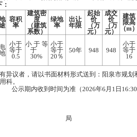
下：
建筑密
起始
成交
建筑
地
容积
度
绿地
出让
价
价
限高
途
率
（建筑
率
年限
（万
（万
（m
系数）
元）
元）
小于
小于等
小于
小于
电
等于
于
等于
50年
948
948
等于
地
0.5
30%
20％
16
示有异议者，请以书面材料形式送到：阳泉市规划
利用科。
519 公示期内收到时间为准（2026年6月1日16:3
市规划和自
局
26 年5