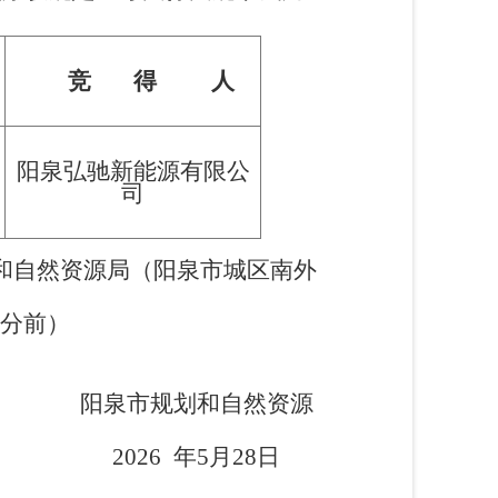
竞 得 人
）
阳泉弘驰新能源有限公
司
和自然资源局（阳泉市城区南外
0分前）
然资源
月28日