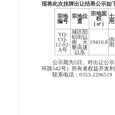
现将此次挂牌出让结果公示如
宗地面
宗地
宗地位
土
积
编号
置
用
（㎡）
城区阳
YQ-
铝街以
CQ-
供
南，天
19410.8
12-02-
用
黎高速
A号
以东
公示期为5日。对出让公
环路542号）所有者权益开发
联系电话：0353-2296
阳泉
20